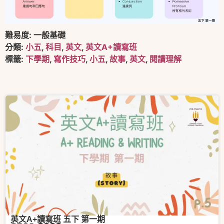
難易度:
一般基礎
分類:
小五
,
科目
,
英文
,
英文A+讀寫班
標籤:
下學期
,
寫作技巧
,
小五
,
故事
,
英文
,
閱讀理解
英文A+讀寫班 五下 第一期