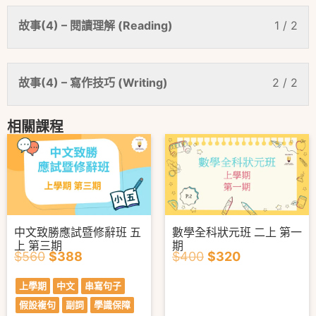
故事(4) – 閱讀理解 (Reading)
1 / 2
故事(4) – 寫作技巧 (Writing)
2 / 2
相關課程
中文致勝應試暨修辭班 五
數學全科狀元班 二上 第一
上 第三期
期
$
560
$
388
$
400
$
320
上學期
中文
串寫句子
假設複句
副詞
學識保障