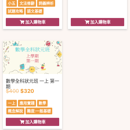
小五
文法修辭
詞義辨析
試題攻略
語文基礎
加入購物車
加入購物車
數學全科狀元班 一上 第一
期
$
400
$
320
一上
應用實踐
數學
概念解說
難度:一般基礎
加入購物車