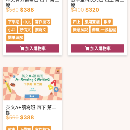
期
期
$
560
$
388
$
400
$
320
下學期
中文
寫作技巧
四上
應用實踐
數學
小四
抒情文
描寫文
概念解說
難度:一般基礎
閱讀理解
加入購物車
加入購物車
英文A+讀寫班 四下 第二
期
$
560
$
388
故事
下學期
寫作技巧