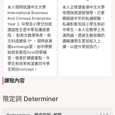
本人現時就讀中文大學
本人正修讀香港中文大學
International Business
地理與資源管理學，已累
And Chinese Enterprise
積超過半年的私補經驗，
Year 3, 中學及小學分別就
私補對象包括小學生和初
讀迦密主恩中學及播道書
中學生。本人在教學上充
院， 對英文教學熟悉。英
滿熱誠，透過生動有趣的
文科成績係 5* ，現時係美
講解讓學生更加投入上
國exchange緊。由中學開
課，以提升學習技巧。
始就有幫低form同學補
習，我善於揀選重點，令
學生有效率咁溫書同令學
生明白concept。
課程內容
限定詞 Determiner