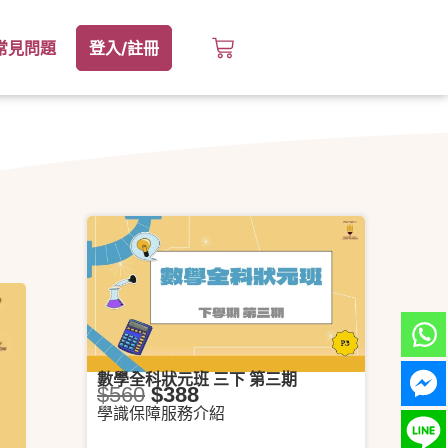
常見問題
登入/註冊
數學全科狀元班 三下 第三期
$
560
$
388
學識保障服務介紹