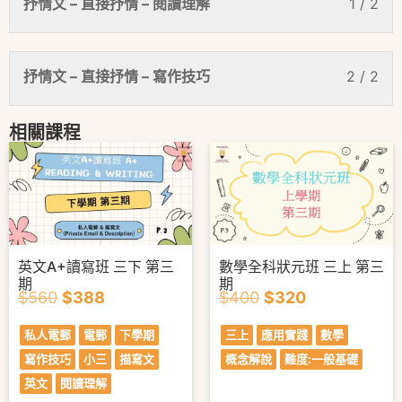
抒情文 – 直接抒情 – 閱讀理解
1 / 2
抒情文 – 直接抒情 – 寫作技巧
2 / 2
相關課程
英文A+讀寫班 三下 第三
數學全科狀元班 三上 第三
期
期
$
560
$
388
$
400
$
320
私人電郵
電郵
下學期
三上
應用實踐
數學
寫作技巧
小三
描寫文
概念解說
難度:一般基礎
英文
閱讀理解