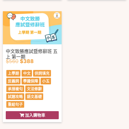
中文致勝應試暨修辭班 五
上 第一期
$
560
$
388
上學期
中文
供詞填充
反義詞
學識保障
小五
承接複句
文法修辭
試題攻略
語文基礎
重組句子
加入購物車