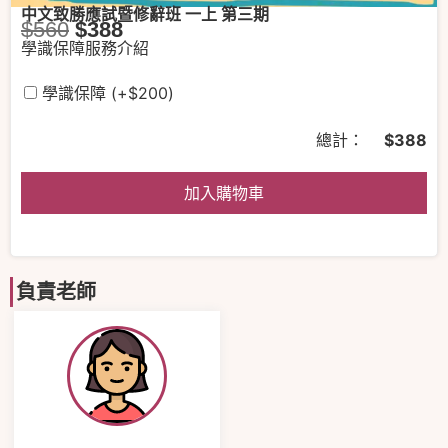
中文致勝應試暨修辭班 一上 第三期
$
560
$
388
學識保障服務介紹
學識保障
(+
$
200
)
總計：
$
388
加入購物車
負責老師