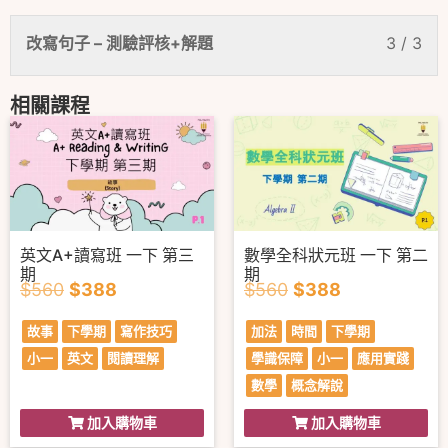
改寫句子 – 測驗評核+解題
3 / 3
相關課程
英文A+讀寫班 一下 第三
數學全科狀元班 一下 第二
期
期
$
560
$
388
$
560
$
388
故事
下學期
寫作技巧
加法
時間
下學期
小一
英文
閱讀理解
學識保障
小一
應用實踐
數學
概念解說
加入購物車
加入購物車