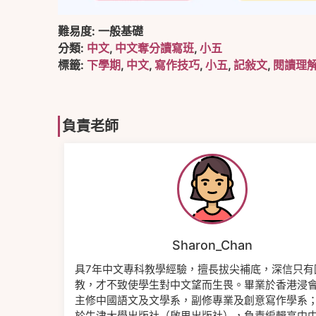
難易度:
一般基礎
分類:
中文
,
中文奪分讀寫班
,
小五
標籤:
下學期
,
中文
,
寫作技巧
,
小五
,
記敍文
,
閱讀理
負責老師
Sharon_Chan
具7年中文專科教學經驗，擅長拔尖補底，深信只有
教，才不致使學生對中文望而生畏。畢業於香港浸
主修中國語文及文學系，副修專業及創意寫作學系
於牛津大學出版社（啟思出版社），負責編輯高中