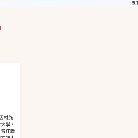
解
因材施
會大學，
；曾任職
中文課本