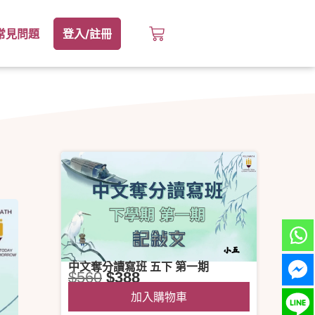
常見問題
登入/註冊
中文奪分讀寫班 五下 第一期
$
560
$
388
加入購物車