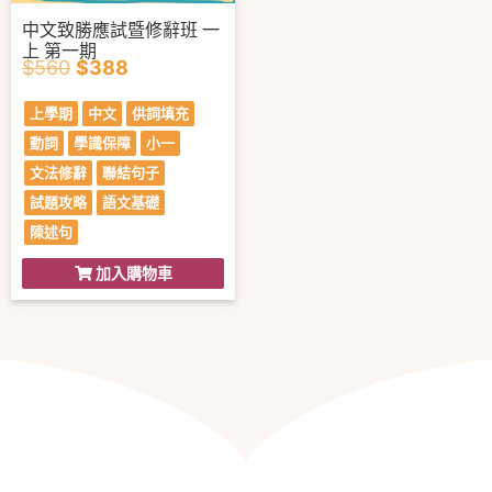
中文致勝應試暨修辭班 一
上 第一期
$
560
$
388
上學期
中文
供詞填充
動詞
學識保障
小一
文法修辭
聯結句子
試題攻略
語文基礎
陳述句
加入購物車