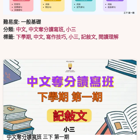
難易度:
一般基礎
分類:
中文
,
中文奪分讀寫班
,
小三
標籤:
下學期
,
中文
,
寫作技巧
,
小三
,
記敍文
,
閱讀理解
中文奪分讀寫班 三下 第一期