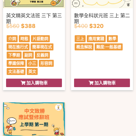
英文精英文法班 三下 第三
數學全科狀元班 三上 第二
期
期
$
560
$
388
$
400
$
320
介詞
時態
片語動詞
三上
應用實踐
數學
現在進行式
簡單現在式
概念解說
難度:一般基礎
下學期
副詞
反義詞
學識保障
小三
形容詞
文法基礎
英文
加入購物車
加入購物車