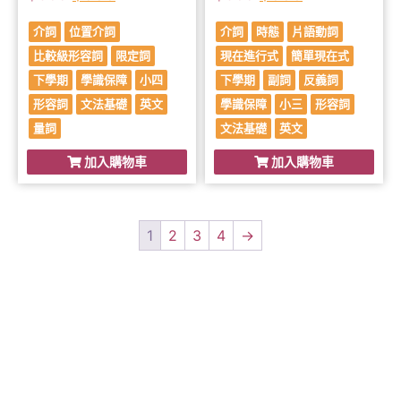
介詞
位置介詞
介詞
時態
片語動詞
比較級形容詞
限定詞
現在進行式
簡單現在式
下學期
學識保障
小四
下學期
副詞
反義詞
形容詞
文法基礎
英文
學識保障
小三
形容詞
量詞
文法基礎
英文
加入購物車
加入購物車
1
2
3
4
→