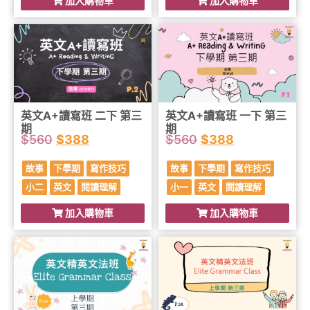
加入購物車
加入購物車
英文A+讀寫班 二下 第三
英文A+讀寫班 一下 第三
期
期
$
560
$
388
$
560
$
388
故事
下學期
寫作技巧
故事
下學期
寫作技巧
小二
英文
閱讀理解
小一
英文
閱讀理解
加入購物車
加入購物車