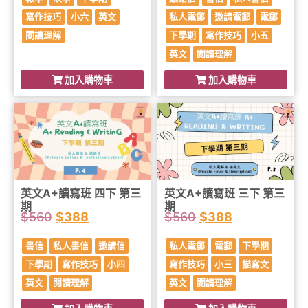
寫作技巧
小六
英文
私人電郵
邀請電郵
電郵
閱讀理解
下學期
寫作技巧
小五
英文
閱讀理解
加入購物車
加入購物車
英文A+讀寫班 四下 第三
英文A+讀寫班 三下 第三
期
期
$
560
$
388
$
560
$
388
書信
私人書信
邀請信
私人電郵
電郵
下學期
下學期
寫作技巧
小四
寫作技巧
小三
描寫文
英文
閱讀理解
英文
閱讀理解