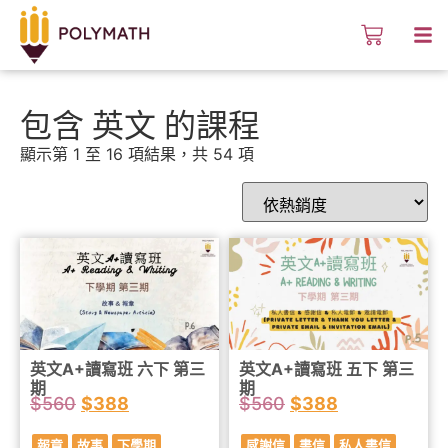
包含 英文 的課程
顯示第 1 至 16 項結果，共 54 項
英文A+讀寫班 六下 第三
英文A+讀寫班 五下 第三
期
期
$
560
$
388
$
560
$
388
報章
故事
下學期
感謝信
書信
私人書信