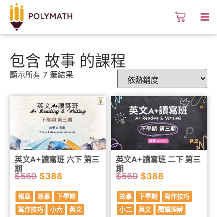
包含 故事 的課程
顯示所有 7 筆結果
英文A+讀寫班 六下 第三
英文A+讀寫班 二下 第三
期
期
$
560
$
388
$
560
$
388
報章
故事
下學期
故事
下學期
寫作技巧
寫作技巧
小六
英文
小二
英文
閱讀理解