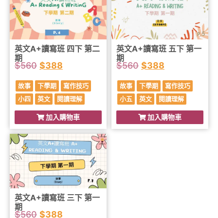
英文A+讀寫班 四下 第二
英文A+讀寫班 五下 第一
期
期
$
560
$
388
$
560
$
388
故事
下學期
寫作技巧
故事
下學期
寫作技巧
小四
英文
閱讀理解
小五
英文
閱讀理解
加入購物車
加入購物車
英文A+讀寫班 三下 第一
期
$
560
$
388