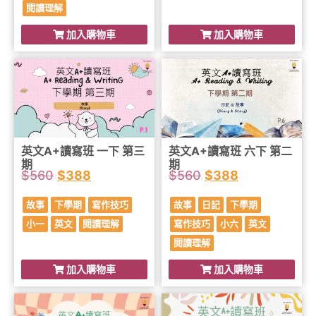
閱讀理解
加入購物車
加入購物車
英文A+讀寫班 一下 第三
英文A+讀寫班 六下 第二
期
期
$
560
$
388
$
560
$
388
故事
下學期
寫作技巧
故事
日記
下學期
小一
英文
閱讀理解
寫作技巧
小六
英文
閱讀理解
加入購物車
加入購物車