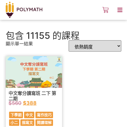
包含 11155 的課程
顯示單一結果
中文奪分讀寫班 二下 第
二期
$
560
$
388
下學期
中文
寫作技巧
小二
描寫文
閱讀理解